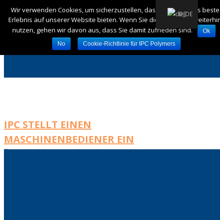
Wir verwenden Cookies, um sicherzustellen, dass wir Ihnen das beste
DE
Erlebnis auf unserer Website bieten. Wenn Sie diese Website weiterhi
nutzen, gehen wir davon aus, dass Sie damit zufrieden sind.
Ok
No
Cookie-Richtlinie für IPC Polymers
IPC STELLT EINEN
MASCHINENBEDIENER EIN
Veröffentlicht von Henrik Bjoerk
Am November 19, 2020
0 Kommentare
Pflichten und Verantwortlichkeiten des
Maschinenbedieners: Einrichtung und Betrieb
von Polymerverarbeitungsanlagen für die
Medizingeräteindustrie. Sicherstellung, dass die