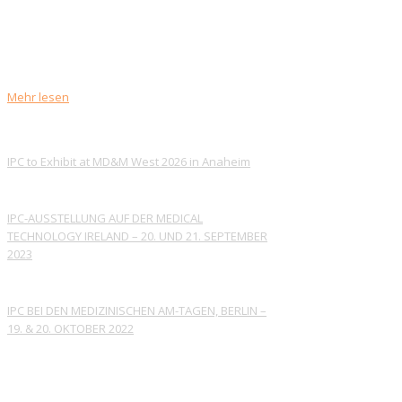
medizinischer Geräte
Seine modernen Produktionsanlagen
ermöglichen branchenführende Lieferzeiten...
Mehr lesen
AKTUELLE IPC-NACHRICHTEN
IPC to Exhibit at MD&M West 2026 in Anaheim
Januar 23, 2026
IPC-AUSSTELLUNG AUF DER MEDICAL
TECHNOLOGY IRELAND – 20. UND 21. SEPTEMBER
2023
19. September 2023
IPC BEI DEN MEDIZINISCHEN AM-TAGEN, BERLIN –
19. & 20. OKTOBER 2022
Oktober 19, 2022
LEGAL