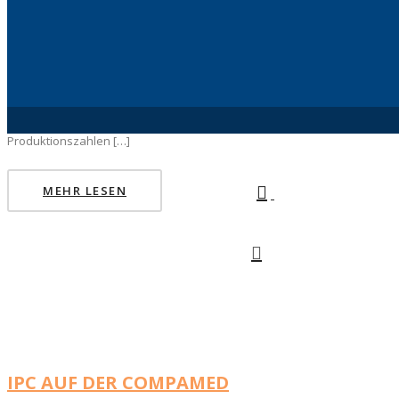
Prozess- und Qualitätsdokumentation korrekt
ausgefüllt ist. Reinigung von Anlagen und
Geräten zwischen Chargen.
Qualitätssicherungstests. Verpackung. Versand.
Wartung, wo erforderlich. Lagerhaltung
Bestellung, Materialabholung aus dem Lager
Produktionszahlen […]
MEHR LESEN
IPC AUF DER COMPAMED